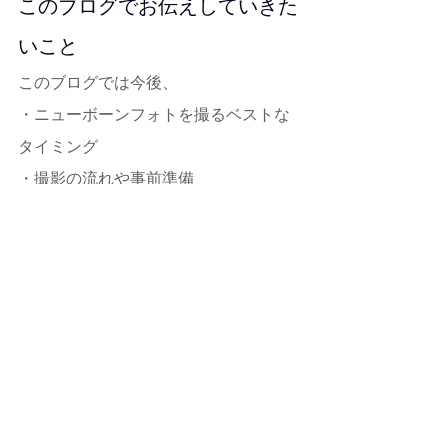
このブログでお伝えしていきた
いこと
このブログでは今後、
・ニューボーンフォトを撮るベストな
タイミング
・撮影の流れや事前準備
・撮影中の赤ちゃんのケアや安全性
・出張撮影のリアルな様子など
また、私自身の子育て経験や、撮影現
場で感じた小さな感動、
実際のお客様の声も交えながら、
「撮る意味」を丁寧に紡いでいけたら
と思っています。