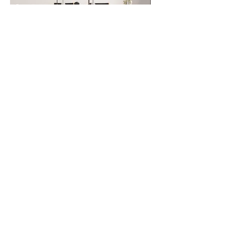
迷わず、
すべてを残したい方に選ばれているプラ
ンです
プラン内容
・赤ちゃんの撮影（10ポーズ）
※おくるみ・裸ん坊・カゴ・モノクロなどバリ
エーション豊富
・ご兄弟・ご家族・ママとの撮影も可能（ポーズ
内に含まれます）
・手足のパーツショットも撮影
・厳選＆丁寧にレタッチした高画質データ 45カッ
ト
・オンラインダウンロードにて納品
・高級フォトアルバム（A4横・20ページ）1冊
└ いつでも見返せる、かたちに残る一冊
・アート感のあるキャンバスパネル 1点
└ インテリアとして飾れる仕上がり