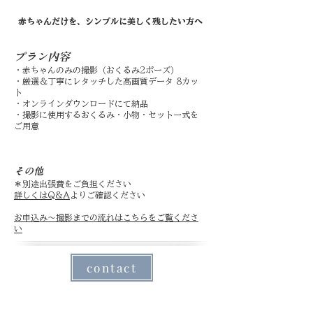
赤ちゃんだけを、シンプルに美しく残したい方へ
プラン内容
・赤ちゃんのみの撮影（おくるみ2ポーズ）
・厳選＆丁寧にレタッチした高画質データ 8カッ
ト
・オンラインダウンロードにて納品
・
撮影に使用するおくるみ・小物・セット一式を
ご用意
その他
​＊別途出張費をご負担ください
詳しくはQ&A
よりご確認ください
お申込み〜撮影までの流れはこちらをご覧くださ
い
contact