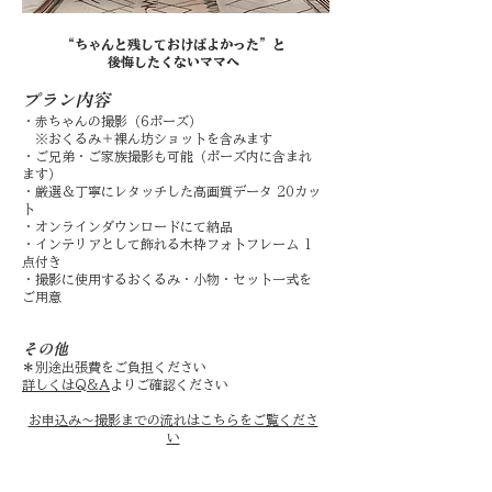
“
ちゃんと残しておけばよかった”と
後悔したくないママ
へ
プ
ラン内容
・赤ちゃんの撮影（6ポーズ）
※おくるみ＋裸ん坊ショットを含みます
・ご兄弟・ご家族撮影も可能（ポーズ内に含まれ
ます）
・厳選＆丁寧にレタッチした高画質データ 20カッ
ト
・オンラインダウンロードにて納品
・インテリアとして飾れる木枠フォトフレーム 1
点付き
・撮影に使用するおくるみ・小物・セット一式を
ご用意
その他
＊別途出張費をご負担ください
詳しくはQ&A
よりご確認ください
お申込み〜撮影までの流れはこちらをご覧くださ
い